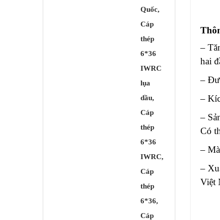
Thôn
– Tă
hai đ
– Đư
– Kí
– Sản
Có th
– Mà
– Xu
Việt