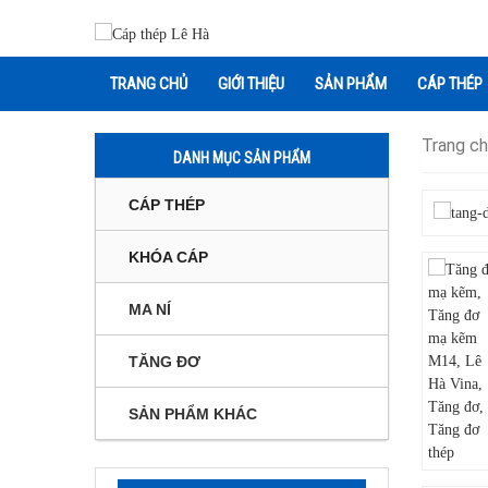
TRANG CHỦ
GIỚI THIỆU
SẢN PHẨM
CÁP THÉP
Trang c
DANH MỤC SẢN PHẨM
CÁP THÉP
KHÓA CÁP
MA NÍ
TĂNG ĐƠ
SẢN PHẨM KHÁC