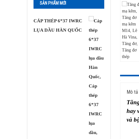
SẢN PHẨM MỚI
CÁP THÉP 6*37 IWRC
LỤA DẦU HÀN QUỐC
Mô tả
Tăng
hay 
và b