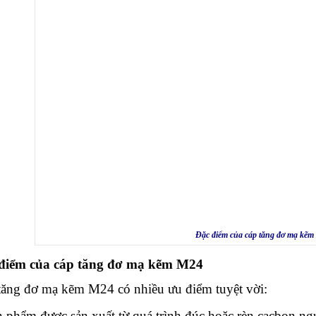
Đặc điểm của cáp tăng đơ mạ kẽ
điểm của cáp
tăng đơ mạ kẽm M24
tăng đơ mạ kẽm M24 có nhiều ưu điểm tuyệt vời:
 phẩm được sản xuất từ quá trình đúc hoặc rèn cacbon ngu