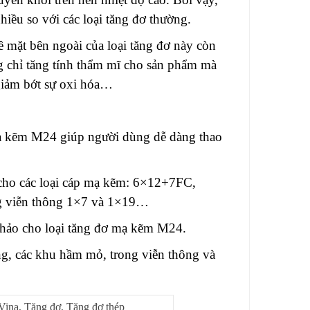
hiều so với các loại tăng đơ thường.
ề mặt bên ngoài của loại tăng đơ này còn
chỉ tăng tính thẩm mĩ cho sản phẩm mà
 giảm bớt sự oxi hóa…
mạ kẽm M24 giúp người dùng dễ dàng thao
 cho các loại cáp mạ kẽm: 6×12+7FC,
ng viễn thông 1×7 và 1×19…
n hảo cho loại tăng đơ mạ kẽm M24.
g, các khu hầm mỏ, trong viễn thông và