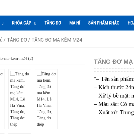
KHÓA CÁP
TĂNG ĐƠ
MA NÍ
SẢN PHẨM KHÁC
HO
hủ
/
TĂNG ĐƠ
/ TĂNG ĐƠ MẠ KẼM M24
TĂNG ĐƠ MẠ
“– Tên sản phẩ
– Kích thước 24
– Xử lý bề mặt: 
– Màu sắc: Có mà
– Xuất xứ: Trun