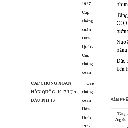
nhữn
Tăng
CO,C
tưởn
Ngoà
hàng
Đặc 
liên 
CÁP CHỐNG XOẮN
HÀN QUỐC 19*7 LỤA
SẢN PHẨ
DẦU PHI 16