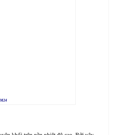
m M24
yên khối trên nền nhiệt độ cao. Bởi vậy,