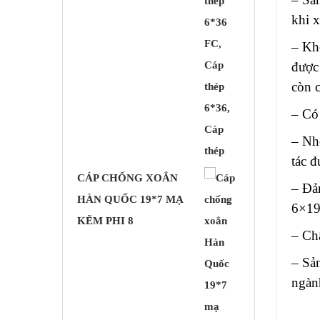
khi x
– Khô
được
còn c
– Có 
– Nh
tác đ
CÁP CHỐNG XOẮN
– Đả
HÀN QUỐC 19*7 MẠ
6×19
KẼM PHI 8
– Ch
– Sả
ngàn