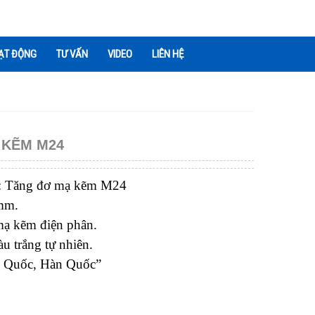
ẠT ĐỘNG
TƯ VẤN
VIDEO
LIÊN HỆ
 KẼM M24
m: Tăng đơ mạ kẽm M24
mm.
mạ kẽm điện phân.
u trắng tự nhiên.
g Quốc, Hàn Quốc”