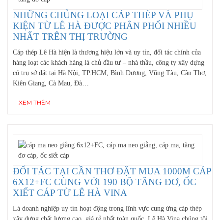
NHỮNG CHỦNG LOẠI CÁP THÉP VÀ PHỤ
KIỆN TỪ LÊ HÀ ĐƯỢC PHÂN PHỐI NHIỀU
NHẤT TRÊN THỊ TRƯỜNG
Cáp thép Lê Hà hiện là thương hiệu lớn và uy tín, đối tác chính của
hàng loạt các khách hàng là chủ đầu tư – nhà thầu, công ty xây dựng
có trụ sở đặt tại Hà Nội, TP.HCM, Bình Dương, Vũng Tàu, Cần Thơ,
Kiên Giang, Cà Mau, Đà…
XEM THÊM
ĐỐI TÁC TẠI CẦN THƠ ĐẶT MUA 1000M CÁP
6X12+FC CÙNG VỚI 190 BỘ TĂNG ĐƠ, ỐC
XIẾT CÁP TỪ LÊ HÀ VINA
Là doanh nghiệp uy tín hoạt động trong lĩnh vực cung ứng cáp thép
xây dựng chất lượng cao, giá rẻ nhất toàn quốc, Lê Hà Vina chúng tôi