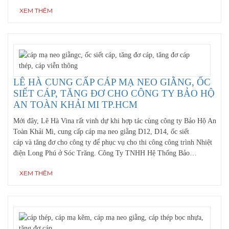
XEM THÊM
LÊ HÀ CUNG CẤP CÁP MẠ NEO GIẰNG, ỐC
SIẾT CÁP, TĂNG ĐƠ CHO CÔNG TY BẢO HỘ
AN TOÀN KHẢI MI TP.HCM
Mới đây, Lê Hà Vina rất vinh dự khi hợp tác cùng công ty Bảo Hộ An
Toàn Khải Mi, cung cấp cáp mạ neo giằng D12, D14, ốc siết
cáp và tăng đơ cho công ty để phục vụ cho thi công công trình Nhiệt
điện Long Phú ở Sóc Trăng. Công Ty TNHH Hệ Thống Bảo…
XEM THÊM