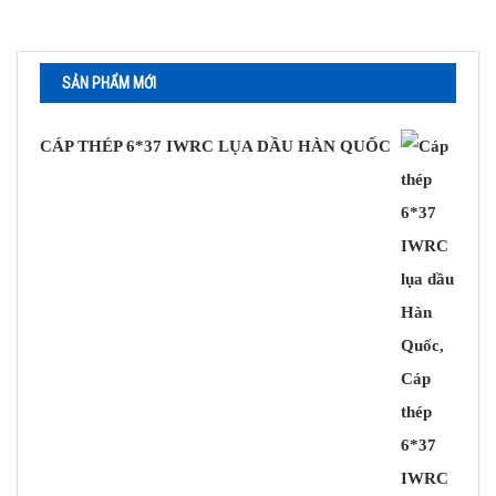
KHÓA CÁP
Khóa Cáp Mạ Kẽm
SẢN PHẨM MỚI
Khóa Cáp Inox
MA NÍ
CÁP THÉP 6*37 IWRC LỤA DẦU HÀN QUỐC
TĂNG ĐƠ
SẢN PHẨM KHÁC