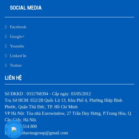
SOCIAL MEDIA
Facebook
Google+
Youtube
Linked In
Twitter
LIÊN HỆ
Số ĐKKD : 0311768394 - Cấp ngày: 03/05/2012
Trụ Sở HCM: 652/2B Quốc Lộ 13, Khu Phố 4, Phường Hiệp Bình
Phước, Quận Thủ Đức, TP. Hồ Chí Minh
VP Hà Nội: Tòa nhà Eurowindow, 27 Trần Duy Hưng, P.Trung Hòa, Q.
Cầu Giấy, Hà Nội.
Tel: 0983.514.800
Email : Lehavinagroup@gmail.com