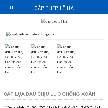
CÁP THÉP LÊ HÀ
CÁP LỤA DẦU CHỊU LỰC CHỐNG XOẮN
” Quy cách: 6×36+FC ( lõi bố) và 6×36+IWRC (lõi