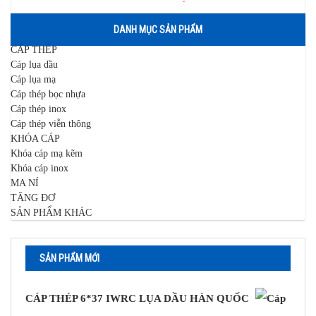
DANH MỤC SẢN PHẨM
CÁP THÉP
Cáp lụa dầu
Cáp lụa mạ
Cáp thép bọc nhựa
Cáp thép inox
Cáp thép viễn thông
KHÓA CÁP
Khóa cáp mạ kẽm
Khóa cáp inox
MA NÍ
TĂNG ĐƠ
SẢN PHẨM KHÁC
SẢN PHẨM MỚI
CÁP THÉP 6*37 IWRC LỤA DẦU HÀN QUỐC