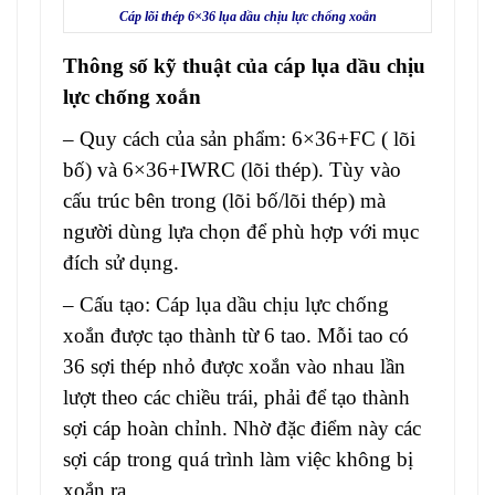
Cáp lõi thép 6×36 lụa dầu chịu lực chống xoắn
Thông số kỹ thuật của
cáp lụa dầu chịu
lực chống xoắn
– Quy cách của sản phẩm: 6×36+FC ( lõi
bố) và 6×36+IWRC (lõi thép). Tùy vào
cấu trúc bên trong (lõi bố/lõi thép) mà
người dùng lựa chọn để phù hợp với mục
đích sử dụng.
– Cấu tạo:
Cáp lụa dầu chịu lực chống
xoắn
được tạo thành từ 6 tao. Mỗi tao có
36 sợi thép nhỏ được xoắn vào nhau lần
lượt theo các chiều trái, phải để tạo thành
sợi cáp hoàn chỉnh. Nhờ đặc điểm này các
sợi cáp trong quá trình làm việc không bị
xoắn ra.