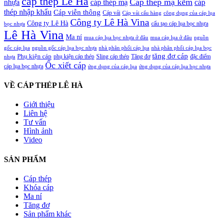
cáp thép Lê Hà
Cáp thép mạ kẽm
nhựa
cáp thép mạ
cáp
thép nhập khẩu
Cáp viễn thông
Cáp vải
Cáp vải cẩu hàng
công dụng của cáp lụa
Công ty Lê Hà Vina
Công ty Lê Hà
cấu tạo cáp lụa bọc nhựa
bọc nhựa
Lê Hà Vina
Ma ní
mua cáp lụa bọc nhựa ở đâu
mua cáp lụa ở đâu
nguồn
nguồn gốc cáp lụa bọc nhựa
nhà phân phối cáp lụa bọc
gốc cáp lụa
nhà phân phối cáp lụa
tăng đơ cáp
Phụ kiện cáp
phụ kiện cáp thép
Sling cáp thép
Tăng đơ
đặc điểm
nhựa
Ốc xiết cáp
cáp lụa bọc nhựa
ứng dụng của cáp lụa
ứng dụng của cáp lụa bọc nhựa
VỀ CÁP THÉP LÊ HÀ
Giới thiệu
Liên hệ
Tư vấn
Hình ảnh
Video
SẢN PHẨM
Cáp thép
Khóa cáp
Ma ní
Tăng đơ
Sản phẩm khác