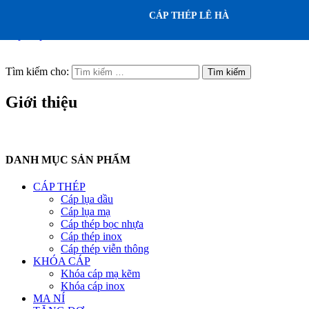
CÁP THÉP LÊ HÀ
Cáp thép Lê Hà
Tìm kiếm cho:
Giới thiệu
DANH MỤC SẢN PHẨM
CÁP THÉP
Cáp lụa dầu
Cáp lụa mạ
Cáp thép bọc nhựa
Cáp thép inox
Cáp thép viễn thông
KHÓA CÁP
Khóa cáp mạ kẽm
Khóa cáp inox
MA NÍ