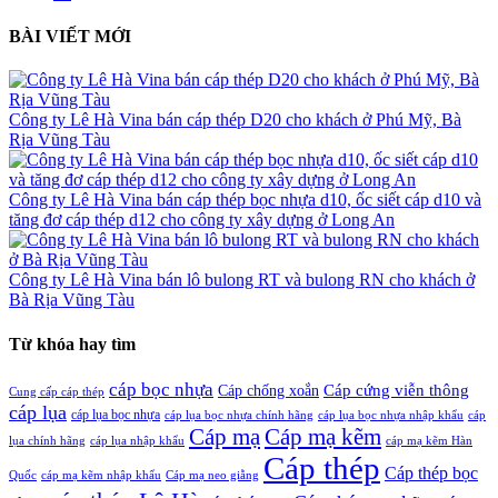
BÀI VIẾT MỚI
Công ty Lê Hà Vina bán cáp thép D20 cho khách ở Phú Mỹ, Bà
Rịa Vũng Tàu
Công ty Lê Hà Vina bán cáp thép bọc nhựa d10, ốc siết cáp d10 và
tăng đơ cáp thép d12 cho công ty xây dựng ở Long An
Công ty Lê Hà Vina bán lô bulong RT và bulong RN cho khách ở
Bà Rịa Vũng Tàu
Từ khóa hay tìm
cáp bọc nhựa
Cáp chống xoắn
Cáp cứng viễn thông
Cung cấp cáp thép
cáp lụa
cáp lụa bọc nhựa
cáp lụa bọc nhựa chính hãng
cáp lụa bọc nhựa nhập khẩu
cáp
Cáp mạ
Cáp mạ kẽm
lụa chính hãng
cáp lụa nhập khẩu
cáp mạ kẽm Hàn
Cáp thép
Cáp thép bọc
Cáp mạ neo giằng
Quốc
cáp mạ kẽm nhập khẩu