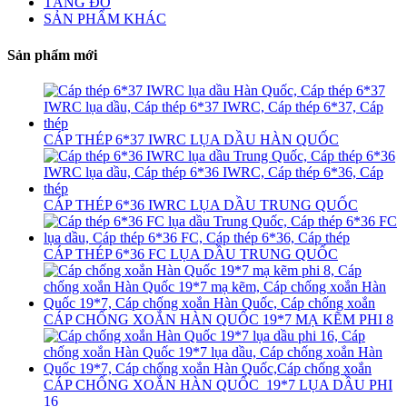
TĂNG ĐƠ
SẢN PHẨM KHÁC
Sản phẩm mới
CÁP THÉP 6*37 IWRC LỤA DẦU HÀN QUỐC
CÁP THÉP 6*36 IWRC LỤA DẦU TRUNG QUỐC
CÁP THÉP 6*36 FC LỤA DẦU TRUNG QUỐC
CÁP CHỐNG XOẮN HÀN QUỐC 19*7 MẠ KẼM PHI 8
CÁP CHỐNG XOẮN HÀN QUỐC 19*7 LỤA DẦU PHI
16