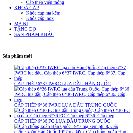
Cáp thép viễn thông
KHÓA CÁP
Khóa cáp mạ kẽm
Khóa cáp inox
MA NÍ
TĂNG ĐƠ
SẢN PHẨM KHÁC
Sản phẩm mới
CÁP THÉP 6*37 IWRC LỤA DẦU HÀN QUỐC
CÁP THÉP 6*36 IWRC LỤA DẦU TRUNG QUỐC
CÁP THÉP 6*36 FC LỤA DẦU TRUNG QUỐC