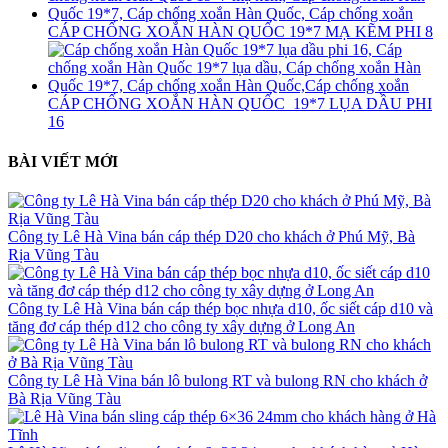
CÁP CHỐNG XOẮN HÀN QUỐC 19*7 MẠ KẼM PHI 8
CÁP CHỐNG XOẮN HÀN QUỐC 19*7 LỤA DẦU PHI
16
BÀI VIẾT MỚI
Công ty Lê Hà Vina bán cáp thép D20 cho khách ở Phú Mỹ, Bà
Rịa Vũng Tàu
Công ty Lê Hà Vina bán cáp thép bọc nhựa d10, ốc siết cáp d10 và
tăng đơ cáp thép d12 cho công ty xây dựng ở Long An
Công ty Lê Hà Vina bán lô bulong RT và bulong RN cho khách ở
Bà Rịa Vũng Tàu