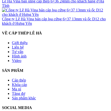
Lê Hà Vina bán sling cáp thép 6×36 24mm cho khách hàng ở Hà
Tĩnh
Công ty Lê Hà Vina bán cáp lụa cứng 6×37 13mm và ốc D12 cho
khách ở Hưng Yên
VỀ CÁP THÉP LÊ HÀ
Giới thiệu
Liên hệ
Tư vấn
Hình ảnh
Video
SẢN PHẨM
Cáp thép
Khóa cáp
Ma ní
Tăng đơ
Sản phẩm khác
SOCIAL MEDIA