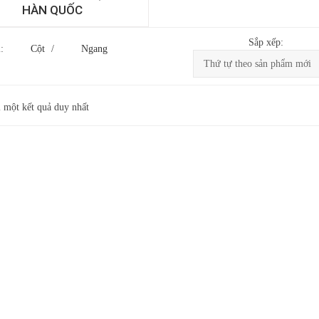
HÀN QUỐC
Sắp xếp:
:
Cột
/
Ngang
ị một kết quả duy nhất