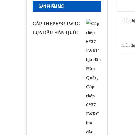
SẢN PHẨM MỚI
Hiển thị
CÁP THÉP 6*37 IWRC
LỤA DẦU HÀN QUỐC
Hiển th