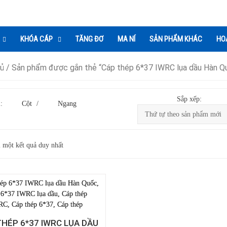
KHÓA CÁP
TĂNG ĐƠ
MA NÍ
SẢN PHẨM KHÁC
HO
hủ
/ Sản phẩm được gắn thẻ “Cáp thép 6*37 IWRC lụa dầu Hàn Q
Sắp xếp:
:
Cột
/
Ngang
ị một kết quả duy nhất
THÉP 6*37 IWRC LỤA DẦU