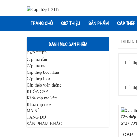
TRANG CHỦ
GIỚI THIỆU
SẢN PHẨM
CÁP THÉP
Trang c
DANH MỤC SẢN PHẨM
CÁP THÉP
Cáp lụa dầu
Hiển thị
Cáp lụa mạ
Cáp thép bọc nhựa
Cáp thép inox
Cáp thép viễn thông
Hiển th
KHÓA CÁP
Khóa cáp mạ kẽm
Khóa cáp inox
MA NÍ
TĂNG ĐƠ
SẢN PHẨM KHÁC
CÁP 