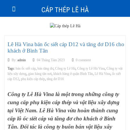
CÁP THÉP LÊ HÀ
Lê Hà Vina bán ốc siết cáp D12 và tăng đơ D16 cho
khách ở Bình Tân
By:
admin
04 Tháng Tám 2023
0 comment
Tags:
bán ốc siết cáp
,
bán tăng đơ
,
Công ty Lê Hà
,
Công ty Lê Hà Vina
,
Công ty vật
liệu xây dựng
,
giao hàng tận nơi
,
khách hàng ở quận Bình Tân
,
Lê Hà Vina
,
ốc siết
cáp D12
,
phụ kiện cáp thép
,
tăng đơ D16
Công ty Lê Hà Vina là một trong những công ty
cung cấp phụ kiện cáp thép và vật liệu xây dựng
tại Việt Nam. Lê Hà Vina vừa hoàn thành cung
cấp lô ốc siết cáp và tăng đơ cho khách ở Bình
Tân. Đối tác là công ty buôn bán vật liệu xây