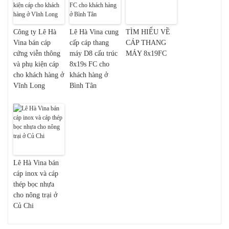
Công ty Lê Hà
Lê Hà Vina cung
TÌM HIỂU VỀ
Vina bán cáp
cấp cáp thang
CÁP THANG
cứng viễn thông
máy D8 cấu trúc
MÁY 8x19FC
và phụ kiện cáp
8x19s FC cho
cho khách hàng ở
khách hàng ở
Vĩnh Long
Bình Tân
Lê Hà Vina bán
cáp inox và cáp
thép bọc nhựa
cho nông trại ở
Củ Chi