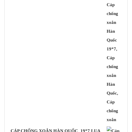
CÁP CHỐNG XOẮN HÀN QUỐC 19*7 LỤA