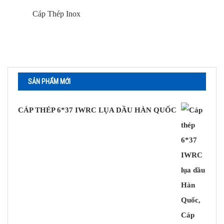
Cáp Thép Inox
Cáp Thép Viễn Thông
KHÓA CÁP
Khóa Cáp Mạ Kẽm
SẢN PHẨM MỚI
Khóa Cáp Inox
MA NÍ
CÁP THÉP 6*37 IWRC LỤA DẦU HÀN QUỐC
TĂNG ĐƠ
SẢN PHẨM KHÁC