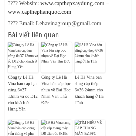
???? Website:
www.
capthepxaydung.com
–
www.capthephanquoc.com
???? Email: Lehavinagroup@gmail.com
Bài viết liên quan
Công ty Lê Hà
Công ty Lê Hà
Lê Hà Vina bán
Vina bán cáp lụa
Vina bán cáp bọc
sling cáp thép
cứng 6×37
nhựa về Đại Học
6×36 24mm cho
13mm và ốc D12
Nhân Văn Thủ
khách hàng ở Hà
cho khách ở
Đức
Tĩnh
Hưng Yên